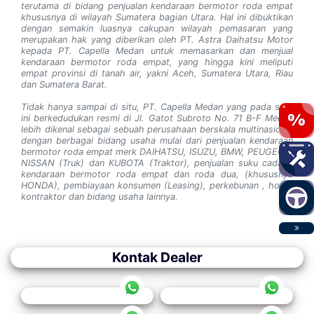
terutama di bidang penjualan kendaraan bermotor roda empat
khususnya di wilayah Sumatera bagian Utara. Hal ini dibuktikan
dengan semakin luasnya cakupan wilayah pemasaran yang
merupakan hak yang diberikan oleh PT. Astra Daihatsu Motor
kepada PT. Capella Medan untuk memasarkan dan menjual
kendaraan bermotor roda empat, yang hingga kini meliputi
empat provinsi di tanah air, yakni Aceh, Sumatera Utara, Riau
dan Sumatera Barat.
Tidak hanya sampai di situ, PT. Capella Medan yang pada saat
ini berkedudukan resmi di Jl. Gatot Subroto No. 71 B-F Medan
lebih dikenal sebagai sebuah perusahaan berskala multinasional
dengan berbagai bidang usaha mulai dari penjualan kendaraan
bermotor roda empat merk DAIHATSU, ISUZU, BMW, PEUGEOT,
NISSAN (Truk) dan KUBOTA (Traktor), penjualan suku cadang
kendaraan bermotor roda empat dan roda dua, (khususnya
HONDA), pembiayaan konsumen (Leasing), perkebunan , hotel,
kontraktor dan bidang usaha lainnya.
Kontak Dealer