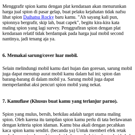
Menggrafir spion kamu dengan plat kendaraan akan menurunkan
harga jual spion di pasar gelap, buat pelaku kejahatan tidak nafsu
lihat spion
Daihatsu Rocky
baru kamu. "Ah sayang kali pun,
spionnya bergrafir, skip lah, buat capek", begitu kira-kira kata
maling spion yang lagi survey. Penggrafiran spion dengan plat
kendaraan relatif tidak berdampak pada harga jual mobil second
nantinya, jadi tenang aja ya.
6. Memakai sarung/cover luar mobil.
Selain melindungi mobil kamu dari hujan dan goresan, sarung mobil
juga dapat menutup aurat mobil kamu dalam hal ini; spion dan
barang-barang di dalam mobil ya. Sarung mobil juga dapat
memperlambat aksi pencuri spion mobil yang nekat.
7. Kamuflase (Khusus buat kamu yang terlanjur parno).
Spion yang mulus, bersih, berkilau adalah target utama maling
spion. Oleh karena itu tampilan spion kamu perlu di tata berlawanan
dengan kriteria spion idaman. Kamu bisa akali dengan pecahkan
kaca spion kamu sendiri. (becanda ya) Untuk memberi efek retak