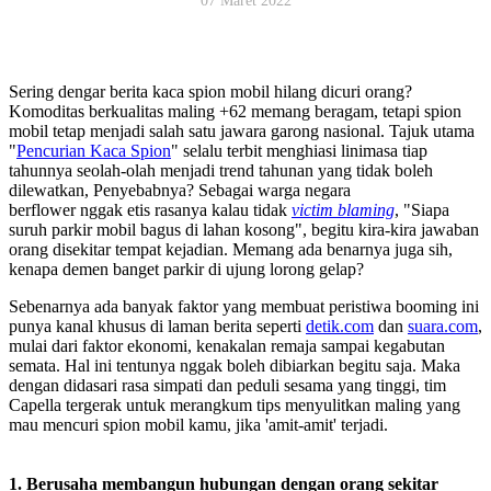
07 Maret 2022
Sering dengar berita kaca spion mobil hilang dicuri orang?
Komoditas berkualitas maling +62 memang beragam, tetapi spion
mobil tetap menjadi salah satu jawara garong nasional. Tajuk utama
"
Pencurian Kaca Spion
" selalu terbit menghiasi linimasa tiap
tahunnya seolah-olah menjadi trend tahunan yang tidak boleh
dilewatkan, Penyebabnya? Sebagai warga negara
berflower nggak etis rasanya kalau tidak
victim blaming
, "Siapa
suruh parkir mobil bagus di lahan kosong", begitu kira-kira jawaban
orang disekitar tempat kejadian. Memang ada benarnya juga sih,
kenapa demen banget parkir di ujung lorong gelap?
Sebenarnya ada banyak faktor yang membuat peristiwa booming ini
punya kanal khusus di laman berita seperti
detik.com
dan
suara.com
,
mulai dari faktor ekonomi, kenakalan remaja sampai kegabutan
semata. Hal ini tentunya nggak boleh dibiarkan begitu saja. Maka
dengan didasari rasa simpati dan peduli sesama yang tinggi, tim
Capella tergerak untuk merangkum tips menyulitkan maling yang
mau mencuri spion mobil kamu, jika 'amit-amit' terjadi.
1. Berusaha membangun hubungan dengan orang sekitar